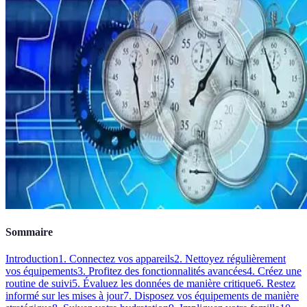
Sommaire
Introduction
1. Connectez vos appareils
2. Nettoyez régulièrement
vos équipements
3. Profitez des fonctionnalités avancées
4. Créez une
routine de suivi
5. Évaluez les données de manière critique
6. Restez
informé sur les mises à jour
7. Disposez vos équipements de manière