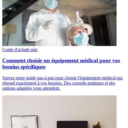
Guide d'achat
6
min
Comment choisir un équipement médical pour vos
besoins spécifiques
Suivez notre guide pas-à-pas pour choisir l'équipement médical qui
répond exactement à vos besoins. Des conseils pratiques et des
options adaptées vous attendent.