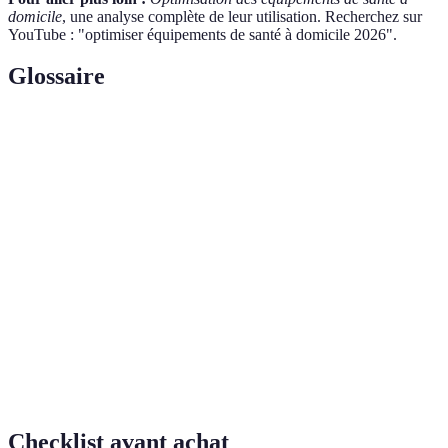
domicile
, une analyse complète de leur utilisation. Recherchez sur
YouTube : "optimiser équipements de santé à domicile 2026".
Glossaire
Terme
Définition
Équipement
Appareils utilisés dans le cadre de soins de santé à
de santé à
domicile, tels que les tensiomètres, pèse-
domicile
personnes, etc.
Ensemble des pratiques visant à maintenir une
Hygiène
bonne santé et éviter la propagation de maladies.
Pratiques médicales à distance utilisant des
Télémédecine
technologies de communication pour
diagnostiquer et traiter des patients.
Checklist avant achat