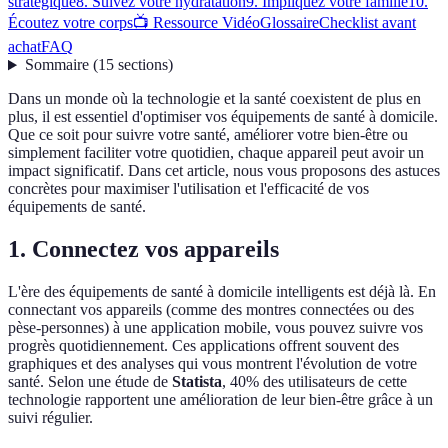
stratégique
8. Suivez votre hydratation
9. Impliquez votre famille
10.
Écoutez votre corps
📺 Ressource Vidéo
Glossaire
Checklist avant
achat
FAQ
Sommaire
(
15
sections
)
Dans un monde où la technologie et la santé coexistent de plus en
plus, il est essentiel d'optimiser vos équipements de santé à domicile.
Que ce soit pour suivre votre santé, améliorer votre bien-être ou
simplement faciliter votre quotidien, chaque appareil peut avoir un
impact significatif. Dans cet article, nous vous proposons des astuces
concrètes pour maximiser l'utilisation et l'efficacité de vos
équipements de santé.
1. Connectez vos appareils
L'ère des équipements de santé à domicile intelligents est déjà là. En
connectant vos appareils (comme des montres connectées ou des
pèse-personnes) à une application mobile, vous pouvez suivre vos
progrès quotidiennement. Ces applications offrent souvent des
graphiques et des analyses qui vous montrent l'évolution de votre
santé. Selon une étude de
Statista
, 40% des utilisateurs de cette
technologie rapportent une amélioration de leur bien-être grâce à un
suivi régulier.