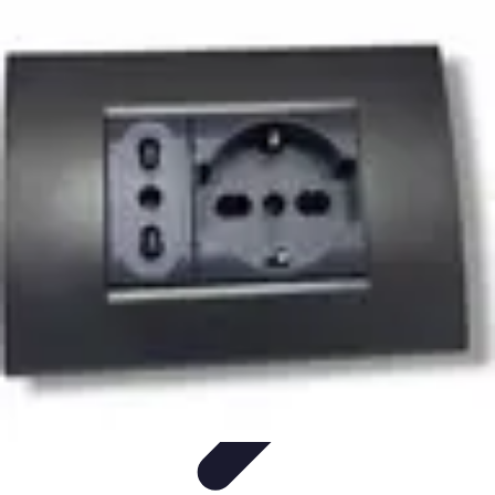
Santé Équipement
Bien-être à domicile
Équipements médicaux
Équipements à
domicile
Équipements de santé
Équipement Médical
Santé Équipement