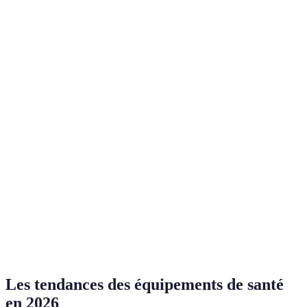
ajustables
ajustement
élevé
le bien-être
personnalisé
Aide à se
Encombrant,
Essentiel
Fauteuils
lever, peut
dépendant des
pour
releveurs
inclure
prises de
l’autonomie
massage
courant
Suivi facile
Varie en
Bonne
Tensiomètres
de la tension
précision selon
prévention
artérielle
le modèle
Accès
Dispositifs
facilité aux
Équipement
Futur des
de
médecins,
technique
soins
télémedecine
gain de
nécessaire
temps
Les tendances des équipements de santé
en 2026