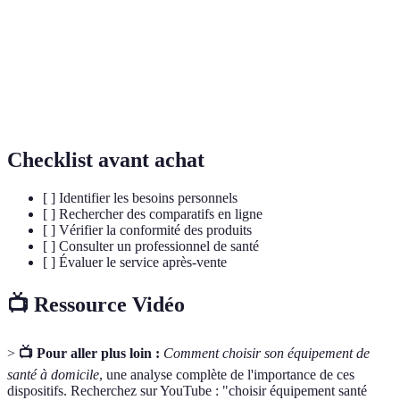
Fauteuil
Meuble facilitant l’assise et le lever pour les
releveur
personnes à mobilité réduite.
Utilisation des technologies pour fournir des soins
Télémedecine
de santé à distance.
Checklist avant achat
[ ] Identifier les besoins personnels
[ ] Rechercher des comparatifs en ligne
[ ] Vérifier la conformité des produits
[ ] Consulter un professionnel de santé
[ ] Évaluer le service après-vente
📺 Ressource Vidéo
>
📺 Pour aller plus loin :
Comment choisir son équipement de
santé à domicile
, une analyse complète de l'importance de ces
dispositifs. Recherchez sur YouTube : "choisir équipement santé