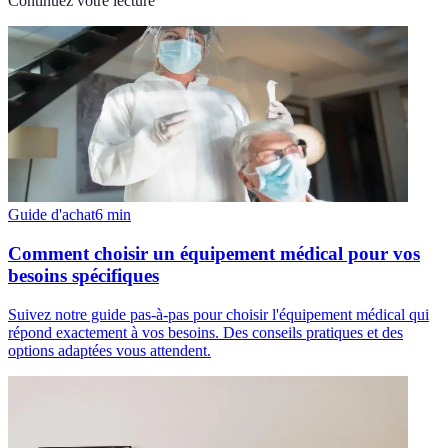
Continuez votre lecture
Guide d'achat
6
min
Comment choisir un équipement médical pour vos
besoins spécifiques
Suivez notre guide pas-à-pas pour choisir l'équipement médical qui
répond exactement à vos besoins. Des conseils pratiques et des
options adaptées vous attendent.