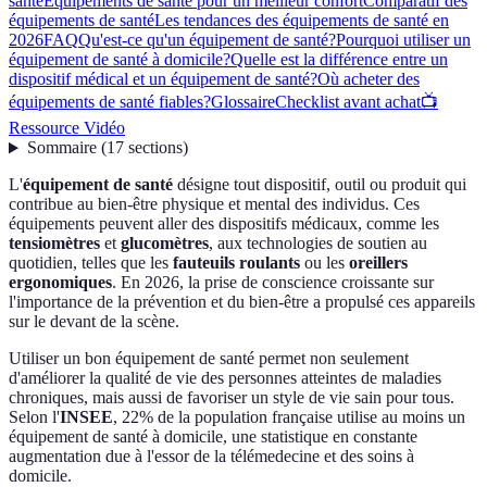
santé
Équipements de santé pour un meilleur confort
Comparatif des
équipements de santé
Les tendances des équipements de santé en
2026
FAQ
Qu'est-ce qu'un équipement de santé?
Pourquoi utiliser un
équipement de santé à domicile?
Quelle est la différence entre un
dispositif médical et un équipement de santé?
Où acheter des
équipements de santé fiables?
Glossaire
Checklist avant achat
📺
Ressource Vidéo
Sommaire
(
17
sections
)
L'
équipement de santé
désigne tout dispositif, outil ou produit qui
contribue au bien-être physique et mental des individus. Ces
équipements peuvent aller des dispositifs médicaux, comme les
tensiomètres
et
glucomètres
, aux technologies de soutien au
quotidien, telles que les
fauteuils roulants
ou les
oreillers
ergonomiques
. En 2026, la prise de conscience croissante sur
l'importance de la prévention et du bien-être a propulsé ces appareils
sur le devant de la scène.
Utiliser un bon équipement de santé permet non seulement
d'améliorer la qualité de vie des personnes atteintes de maladies
chroniques, mais aussi de favoriser un style de vie sain pour tous.
Selon l'
INSEE
, 22% de la population française utilise au moins un
équipement de santé à domicile, une statistique en constante
augmentation due à l'essor de la télémedecine et des soins à
domicile.