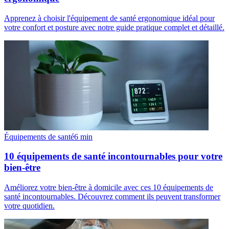
Apprenez à choisir l'équipement de santé ergonomique idéal pour
votre confort et posture avec notre guide pratique complet et détaillé.
Équipements de santé
6
min
10 équipements de santé incontournables pour votre
bien-être
Améliorez votre bien-être à domicile avec ces 10 équipements de
santé incontournables. Découvrez comment ils peuvent transformer
votre quotidien.