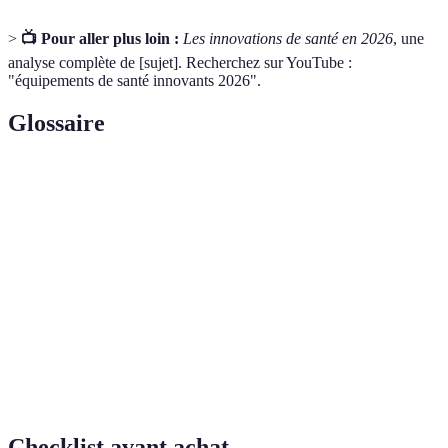
>
📺 Pour aller plus loin :
Les innovations de santé en 2026
, une
analyse complète de [sujet]. Recherchez sur YouTube :
"équipements de santé innovants 2026".
Glossaire
Terme
Définition
Pratique consistant à fournir des soins à distance
Télémédecine
grâce à la technologie.
Intelligence
Système informatique capable d'apprendre et
Artificielle
d'effectuer des tâches humaines.
Équipement
Appareil capable de se connecter à internet pour
Connecté
échanger des données.
Checklist avant achat