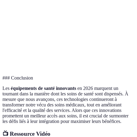
Coût
Élevé
Variable
(infrastructure)
Accessibilité
Élevée
Faible
Élevée
Très
Précision
Moyenne
Très élevée
élevée
Effets sur
Positifs
Positifs
Positifs
les patients
### Conclusion
Les
équipements de santé innovants
en 2026 marquent un
tournant dans la manière dont les soins de santé sont dispensés. À
mesure que nous avançons, ces technologies continueront à
transformer notre vécu des soins médicaux, tout en améliorant
l'efficacité et la qualité des services. Alors que ces innovations
promettent un meilleur accès aux soins, il est crucial de surmonter
les défis liés à leur intégration pour maximiser leurs bénéfices.
📺 Ressource Vidéo