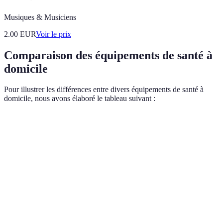
Musiques & Musiciens
2.00
EUR
Voir le prix
Comparaison des équipements de santé à
domicile
Pour illustrer les différences entre divers équipements de santé à
domicile, nous avons élaboré le tableau suivant :
Critère
Tensiomètre analogique
Tensiomètre numérique
Précision
Bonne
Excellente
Facilité
Complexe
Simple
d'utilisation
Connectivité
Aucune
Bluetooth