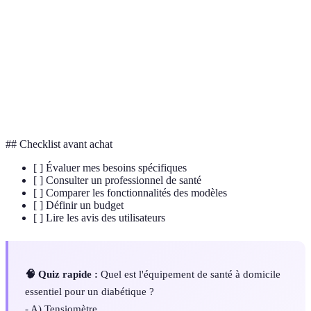
Tout instrument, appareil ou logiciel utilisé
Dispositif
pour la prévention, le diagnostic ou le
médical
traitement médical.
Pratique consistant à consulter un
Téléconsultation
professionnel de santé à distance, généralement
par vidéo ou appel téléphonique.
## Checklist avant achat
[ ] Évaluer mes besoins spécifiques
[ ] Consulter un professionnel de santé
[ ] Comparer les fonctionnalités des modèles
[ ] Définir un budget
[ ] Lire les avis des utilisateurs
🧠 Quiz rapide :
Quel est l'équipement de santé à domicile
essentiel pour un diabétique ?
- A) Tensiomètre