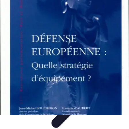
Santé Équipement
Bien-être à domicile
Équipements médicaux
Équipements à
domicile
Équipements de santé
Équipement Médical
Santé Équipement