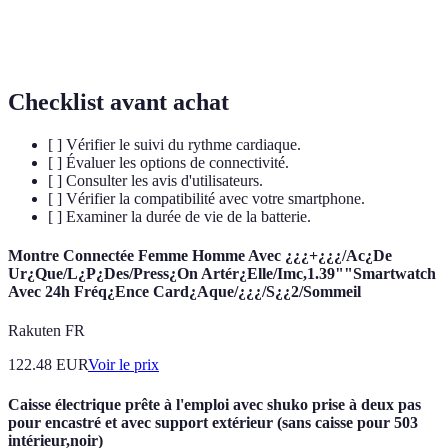
Analyse des
données pour tir er des informations
données
significatives.
Checklist avant achat
[ ] Vérifier le suivi du rythme cardiaque.
[ ] Évaluer les options de connectivité.
[ ] Consulter les avis d'utilisateurs.
[ ] Vérifier la compatibilité avec votre smartphone.
[ ] Examiner la durée de vie de la batterie.
Montre Connectée Femme Homme Avec ¿¿¿+¿¿¿/Ac¿De
Ur¿Que/L¿P¿Des/Press¿On Artér¿Elle/Imc,1.39""Smartwatch
Avec 24h Fréq¿Ence Card¿Aque/¿¿¿/S¿¿2/Sommeil
Rakuten FR
122.48
EUR
Voir le prix
Caisse électrique prête à l'emploi avec shuko prise à deux pas
pour encastré et avec support extérieur (sans caisse pour 503
intérieur,noir)