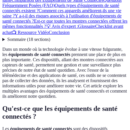
santé
Comparison des Équipements de Santé Connectés
Questions
Fréquemment Posées (FAQ)
Quels types d'équipements de santé
connectés existent ?
Comment ces appareils améliorent-ils une vie
saine ?
Y a-t-il des risques associés à l'utilisation d'équipements de
santé connectés ?
Est-ce que toutes les montres connectées offrent les
mêmes fonctionnalités ?
💡 Avis d'expert :
Glossaire
Checklist avant
achat
📺 Ressource Vidéo
Conclusion
Sommaire
(
18
sections
)
Dans un monde où la technologie évolue à une vitesse fulgurante,
les
équipements de santé connectés
prennent une place de plus en
plus importante. Ces dispositifs, allant des montres connectées aux
capteurs de santé, permettent une gestion et une surveillance plus
précises de notre état de santé quotidien. Avec l'essor de la
télémédecine et des applications de santé, ces outils ne se contentent
pas de collecter des données, ils les analysent et fournissent des
informations utiles pour améliorer notre vie. Cet article explore les
multiples avantages des équipements de santé connectés et comment
ils améliorent notre quotidien.
Qu'est-ce que les équipements de santé
connectés ?
Les
équipements de santé connectés
sont des dispositifs