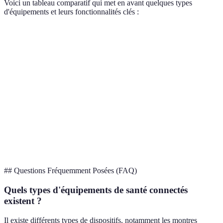
Voici un tableau comparatif qui met en avant quelques types
d'équipements et leurs fonctionnalités clés :
Type d'équipement
Suivi du rythme cardiaque
Suivi du som
Montre connectée
Oui
Oui
Bracelet de fitness
Oui
Non
Tensiomètre
Oui
Non
connecté
Capteur de glucose
Non
Non
## Questions Fréquemment Posées (FAQ)
Quels types d'équipements de santé connectés
existent ?
Il existe différents types de dispositifs, notamment les montres