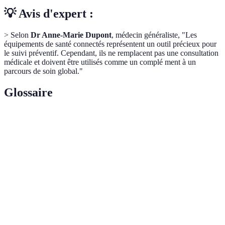
💡 Avis d'expert :
> Selon
Dr Anne-Marie Dupont
, médecin généraliste, "Les
équipements de santé connectés représentent un outil précieux pour
le suivi préventif. Cependant, ils ne remplacent pas une consultation
médicale et doivent être utilisés comme un complé ment à un
parcours de soin global."
Glossaire
Terme
Définition
Équipement
Dispositif électronique qui peut collecter et
connecté
transmettre des données personnelles.
Pratique médicale à distance permettant d'évaluer
Télémédecine
et de traiter des patients à travers des technologies
numériques.
Processus de vérification des grandes quantités de