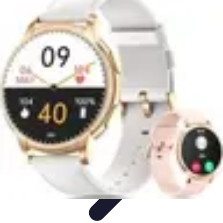
Santé Équipement
Bien-être à domicile
Équipements médicaux
Équipements à
domicile
Équipements de santé
Équipement Médical
Santé Équipement