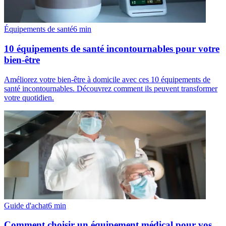
Équipements de santé
6
min
10 équipements de santé incontournables pour votre
bien-être
Améliorez votre bien-être à domicile avec ces 10 équipements de
santé incontournables. Découvrez comment ils peuvent transformer
votre quotidien.
Guide d'achat
6
min
Comment choisir un équipement médical pour vos