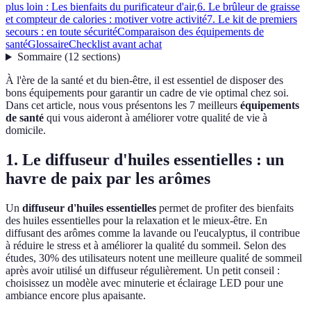
plus loin : Les bienfaits du purificateur d'air,
6. Le brûleur de graisse
et compteur de calories : motiver votre activité
7. Le kit de premiers
secours : en toute sécurité
Comparaison des équipements de
santé
Glossaire
Checklist avant achat
Sommaire
(
12
sections
)
À l'ère de la santé et du bien-être, il est essentiel de disposer des
bons équipements pour garantir un cadre de vie optimal chez soi.
Dans cet article, nous vous présentons les 7 meilleurs
équipements
de santé
qui vous aideront à améliorer votre qualité de vie à
domicile.
1. Le diffuseur d'huiles essentielles : un
havre de paix par les arômes
Un
diffuseur d'huiles essentielles
permet de profiter des bienfaits
des huiles essentielles pour la relaxation et le mieux-être. En
diffusant des arômes comme la lavande ou l'eucalyptus, il contribue
à réduire le stress et à améliorer la qualité du sommeil. Selon des
études, 30% des utilisateurs notent une meilleure qualité de sommeil
après avoir utilisé un diffuseur régulièrement. Un petit conseil :
choisissez un modèle avec minuterie et éclairage LED pour une
ambiance encore plus apaisante.