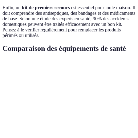
Enfin, un
kit de premiers secours
est essentiel pour toute maison. Il
doit comprendre des antiseptiques, des bandages et des médicaments
de base. Selon une étude des experts en santé, 90% des accidents
domestiques peuvent être traités efficacement avec un bon kit.
Pensez à le vérifier régulièrement pour remplacer les produits
périmés ou utilisés.
Comparaison des équipements de santé
Équipement
Avantages
Inconvénients
Verdict
Relaxation,
Diffuseur
Nécessite de
Excellent pour
amélioration
d'huiles
l'entretien
le bien-être
du sommeil
Soulagement
Chaise de
Investissement
des tensions
Prix élevé
massage
rentable
musculaires
Améliore
Peut être