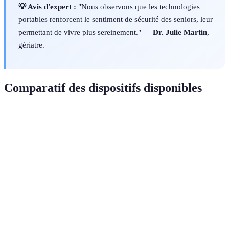
💡 Avis d'expert :
"Nous observons que les technologies
portables renforcent le sentiment de sécurité des seniors, leur
permettant de vivre plus sereinement." —
Dr. Julie Martin
,
gériatre.
Comparatif des dispositifs disponibles
Critère
Montres connectées
Bandes fitness
Capteurs 
Prix
Variable
Abordable
Moyen
Fonctions
Complètes
Limitées
Sécurité
Autonomie
Moyenne
Longue
Courte
Utilisation
Quotidienne
Quotidienne
Situationn