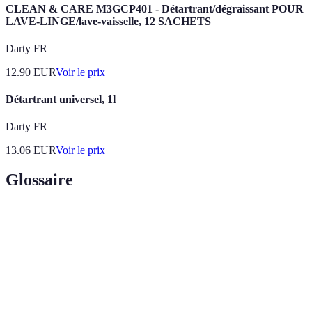
CLEAN & CARE M3GCP401 - Détartrant/dégraissant POUR
LAVE-LINGE/lave-vaisselle, 12 SACHETS
Darty FR
12.90
EUR
Voir le prix
Détartrant universel, 1l
Darty FR
13.06
EUR
Voir le prix
Glossaire
Terme
Définition
Technologie
Dispositifs électroniques portés sur le corps pour
portable
surveiller des paramètres de santé.
Montre
Appareil portable qui offre des fonctionnalités de