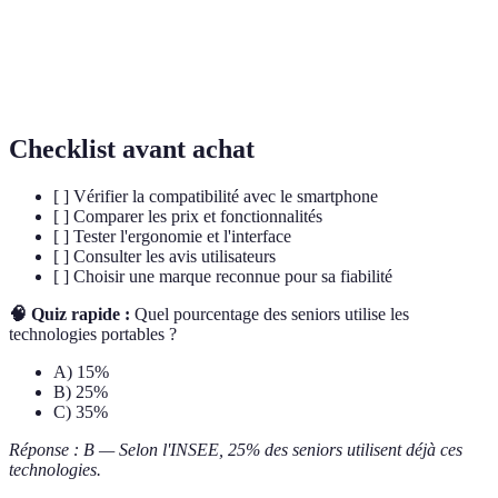
connectée
suivi de la santé et de connexion.
Capteur de
Dispositif qui détecte les chutes et alerte les contacts
chute
d'urgence automatiquement.
Checklist avant achat
[ ] Vérifier la compatibilité avec le smartphone
[ ] Comparer les prix et fonctionnalités
[ ] Tester l'ergonomie et l'interface
[ ] Consulter les avis utilisateurs
[ ] Choisir une marque reconnue pour sa fiabilité
🧠 Quiz rapide :
Quel pourcentage des seniors utilise les
technologies portables ?
A) 15%
B) 25%
C) 35%
Réponse : B — Selon l'INSEE, 25% des seniors utilisent déjà ces
technologies.