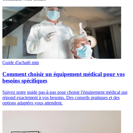
Guide d'achat
6
min
Comment choisir un équipement médical pour vos
besoins spécifiques
Suivez notre guide pas-à-pas pour choisir l'équipement médical qui
répond exactement à vos besoins. Des conseils pratiques et des
options adaptées vous attendent.