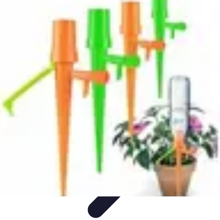
Santé Équipement
Bien-être à domicile
Équipements médicaux
Équipements à
domicile
Équipements de santé
Équipement Médical
Santé Équipement