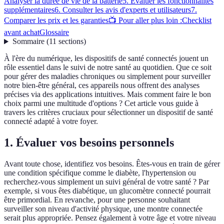
Analyser la durée de vie de la batterie
5. Évaluer les fonctionnalités
supplémentaires
6. Consulter les avis d'experts et utilisateurs
7.
Comparer les prix et les garanties
📺 Pour aller plus loin :
Checklist
avant achat
Glossaire
Sommaire
(
11
sections
)
À l'ère du numérique, les dispositifs de santé connectés jouent un
rôle essentiel dans le suivi de notre santé au quotidien. Que ce soit
pour gérer des maladies chroniques ou simplement pour surveiller
notre bien-être général, ces appareils nous offrent des analyses
précises via des applications intuitives. Mais comment faire le bon
choix parmi une multitude d'options ? Cet article vous guide à
travers les critères cruciaux pour sélectionner un dispositif de santé
connecté adapté à votre foyer.
1. Évaluer vos besoins personnels
Avant toute chose, identifiez vos besoins. Êtes-vous en train de gérer
une condition spécifique comme le diabète, l'hypertension ou
recherchez-vous simplement un suivi général de votre santé ? Par
exemple, si vous êtes diabétique, un glucomètre connecté pourrait
être primordial. En revanche, pour une personne souhaitant
surveiller son niveau d'activité physique, une montre connectée
serait plus appropriée. Pensez également à votre âge et votre niveau