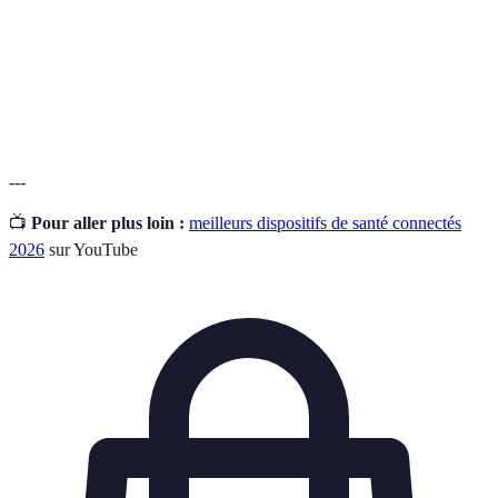
Logiciel permettant d’interagir avec un dispositif
Application
connecté pour analyser les données récoltées.
Capability d'un dispositif à se connecter à d'autres
Connectivité
appareils pour partager des données.
---
📺
Pour aller plus loin :
meilleurs dispositifs de santé connectés
2026
sur YouTube