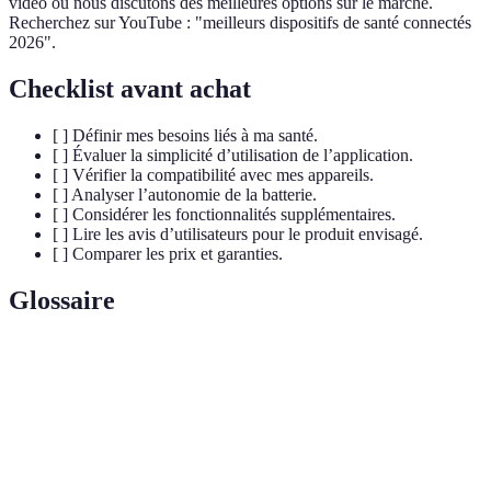
vidéo où nous discutons des meilleures options sur le marché.
Recherchez sur YouTube : "meilleurs dispositifs de santé connectés
2026".
Checklist avant achat
[ ] Définir mes besoins liés à ma santé.
[ ] Évaluer la simplicité d’utilisation de l’application.
[ ] Vérifier la compatibilité avec mes appareils.
[ ] Analyser l’autonomie de la batterie.
[ ] Considérer les fonctionnalités supplémentaires.
[ ] Lire les avis d’utilisateurs pour le produit envisagé.
[ ] Comparer les prix et garanties.
Glossaire
Terme
Définition
Dispositif
Appareil équipé de technologie permettant de
connecté
collecter et transmettre des données via Internet.