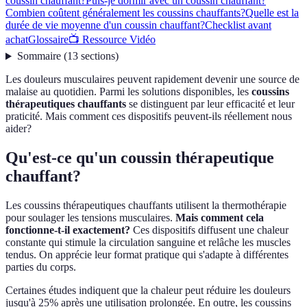
coussin chauffant?
Puis-je dormir avec un coussin chauffant?
Combien coûtent généralement les coussins chauffants?
Quelle est la
durée de vie moyenne d'un coussin chauffant?
Checklist avant
achat
Glossaire
📺 Ressource Vidéo
Sommaire
(
13
sections
)
Les douleurs musculaires peuvent rapidement devenir une source de
malaise au quotidien. Parmi les solutions disponibles, les
coussins
thérapeutiques chauffants
se distinguent par leur efficacité et leur
praticité. Mais comment ces dispositifs peuvent-ils réellement nous
aider?
Qu'est-ce qu'un coussin thérapeutique
chauffant?
Les coussins thérapeutiques chauffants utilisent la thermothérapie
pour soulager les tensions musculaires.
Mais comment cela
fonctionne-t-il exactement?
Ces dispositifs diffusent une chaleur
constante qui stimule la circulation sanguine et relâche les muscles
tendus. On apprécie leur format pratique qui s'adapte à différentes
parties du corps.
Certaines études indiquent que la chaleur peut réduire les douleurs
jusqu'à 25% après une utilisation prolongée. En outre, les coussins