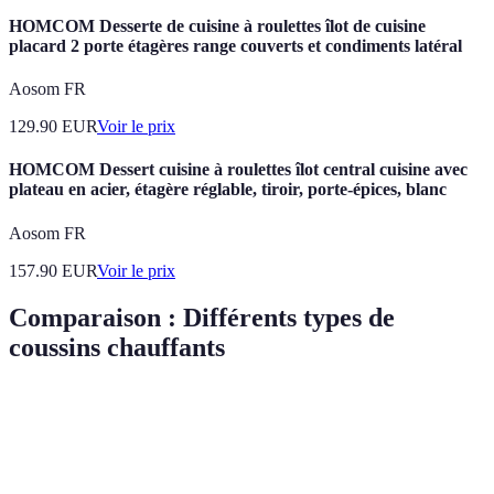
HOMCOM Desserte de cuisine à roulettes îlot de cuisine
placard 2 porte étagères range couverts et condiments latéral
Aosom FR
129.90
EUR
Voir le prix
HOMCOM Dessert cuisine à roulettes îlot central cuisine avec
plateau en acier, étagère réglable, tiroir, porte-épices, blanc
Aosom FR
157.90
EUR
Voir le prix
Comparaison : Différents types de
coussins chauffants
Critère
Coussin Électrique
Coussin Micro-ondes
Co
Température