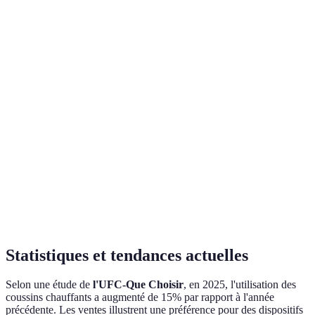
Oui
Non
Ou
ajustable
Praticité
Moyenne
Haute
Ba
Coût
Moyen
Bas
Ba
Sécurité
Haute
Moyenne
Mo
Statistiques et tendances actuelles
Selon une étude de
l'UFC-Que Choisir
, en 2025, l'utilisation des
coussins chauffants a augmenté de 15% par rapport à l'année
précédente. Les ventes illustrent une préférence pour des dispositifs