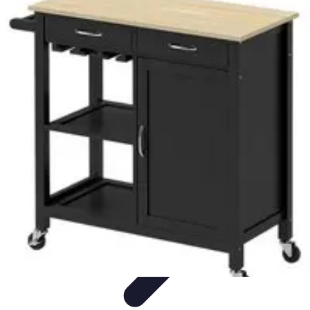
Santé Équipement
Bien-être à domicile
Équipements médicaux
Équipements à
domicile
Équipements de santé
Équipement Médical
Santé Équipement