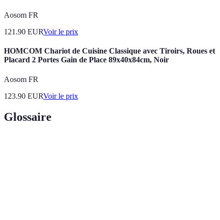
Aosom FR
121.90
EUR
Voir le prix
HOMCOM Chariot de Cuisine Classique avec Tiroirs, Roues et
Placard 2 Portes Gain de Place 89x40x84cm, Noir
Aosom FR
123.90
EUR
Voir le prix
Glossaire
Terme
Définition
Utilisation de la chaleur pour traitement
Thermothérapie
thérapeutique
Douleurs
Inconfort ou douleur affectant les muscles
musculaires