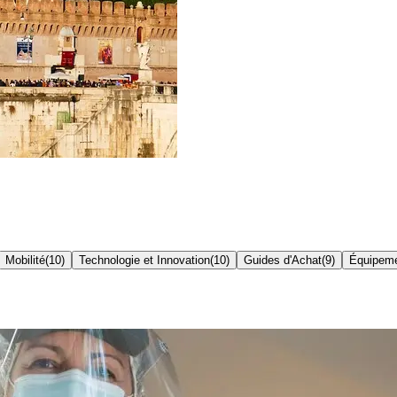
Mobilité
(
10
)
Technologie et Innovation
(
10
)
Guides d'Achat
(
9
)
Équipeme